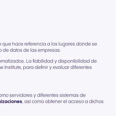
Comunicación de confianza
e
profesionales diseñados
tema
ada
para organizaciones
l
para una claridad cristalina y
rista
reguladas y con alta
ario de
 de tu
comodidad durante todo el
do
ión
sensibilidad a la seguridad.
pertos
día.
r
posible.
s
 que hace referencia a los lugares donde se
to de datos de las empresas.
matizados. La fiabilidad y disponibilidad de
Institute, para definir y evaluar diferentes
mo servidores y diferentes sistemas de
nizaciones
, así como obtener el acceso a dichos