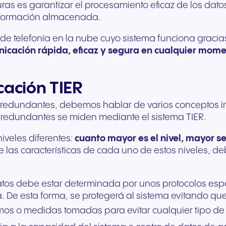
turas es garantizar el procesamiento eficaz de los dat
Comunicación fluida para
Comunicación fiable 
información almacenada.
ofrecer experiencias y
unos servicios públic
servicios excepcionales a
ágiles y un mejor apo
 de telefonía en la nube cuyo sistema funciona graci
los huéspedes.
ciudadanía.
icación rápida, eficaz y segura en cualquier mom
icación TIER
edundantes, debemos hablar de varios conceptos impo
 redundantes se miden mediante el sistema TIER.
iveles diferentes:
cuanto mayor es el nivel, mayor se
e las características de cada uno de estos niveles, d
tos debe estar determinada por unos protocolos especí
De esta forma, se protegerá al sistema evitando que
mos o medidas tomadas para evitar cualquier tipo de