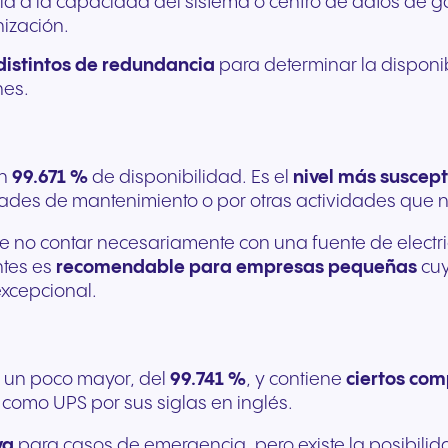
ia a la capacidad del sistema o centro de datos de g
ización.
 distintos de redundancia
para determinar la disponi
nes.
un
99.671 %
de disponibilidad. Es el
nivel más suscept
des de mantenimiento o por otras actividades que 
o contar necesariamente con una fuente de electric
ntes es
recomendable para empresas pequeñas
cuy
excepcional.
d un poco mayor, del
99.741 %
, y contiene
ciertos co
 como UPS por sus siglas en inglés.
va
para casos de emergencia, pero existe la posibilid