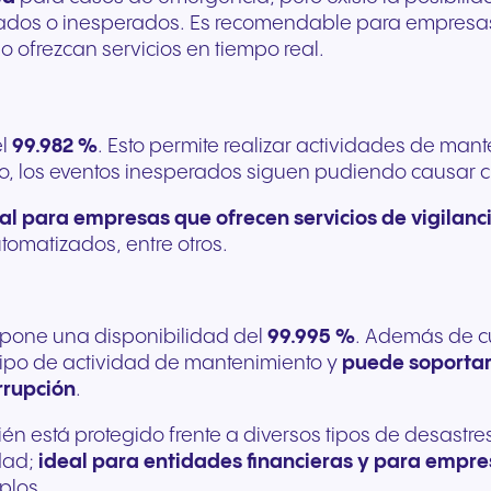
aneados o inesperados. Es recomendable para empresa
o ofrezcan servicios en tiempo real.
el
99.982 %
. Esto permite realizar actividades de ma
go, los eventos inesperados siguen pudiendo causar ci
al para empresas que ofrecen servicios de vigilanci
tomatizados, entre otros.
 supone una disponibilidad del
99.995 %
. Además de cu
er tipo de actividad de mantenimiento y
puede soportar
rrupción
.
está protegido frente a diversos tipos de desastres n
idad;
ideal para entidades financieras y para empr
plos.