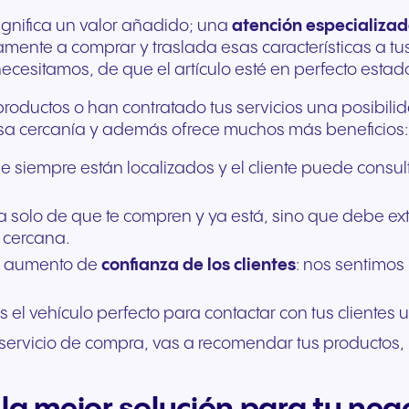
Comunicación fluida para
Comunicación fiable 
ignifica un valor añadido; una
atención especializa
ofrecer experiencias y
unos servicios públic
amente a comprar y traslada esas características a tus
servicios excepcionales a
ágiles y un mejor apo
cesitamos, de que el artículo esté en perfecto estado
los huéspedes.
ciudadanía.
ductos o han contratado tus servicios una posibilidad
a esa cercanía y además ofrece muchos más beneficios:
 siempre están localizados y el cliente puede consu
ata solo de que te compren y ya está, sino que debe 
 cercana.
el aumento de
confianza de
los
clientes
: nos sentimo
s el vehículo perfecto para contactar con tus clientes
n servicio de compra, vas a recomendar tus productos,