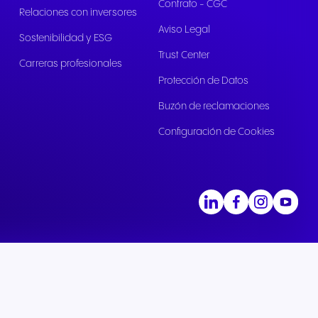
Contrato - CGC
Relaciones con inversores
Aviso Legal
Sostenibilidad y ESG
Trust Center
Carreras profesionales
Protección de Datos
Buzón de reclamaciones
Configuración de Cookies