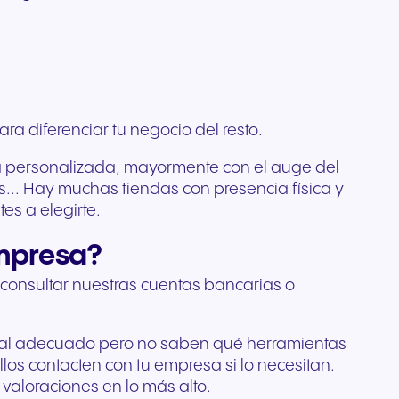
Comunicación de confianza
e
profesionales diseñados
tema
ada
para organizaciones
l
para una claridad cristalina y
rista
reguladas y con alta
ario de
 de tu
comodidad durante todo el
do
ión
sensibilidad a la seguridad.
pertos
día.
r
posible.
s
ra diferenciar tu negocio del resto.
ica personalizada, mayormente con el auge del
s... Hay muchas tiendas con presencia física y
es a elegirte.
empresa?
 consultar nuestras cuentas bancarias o
sonal adecuado pero no saben qué herramientas
los contacten con tu empresa si lo necesitan.
 valoraciones en lo más alto.