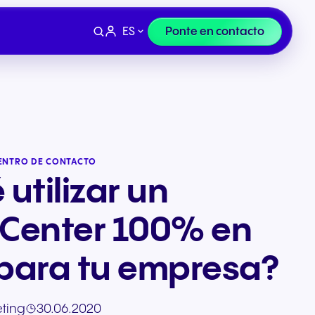
ES
Ponte en contacto
CENTRO DE CONTACTO
 utilizar un
 Center 100% en
 para tu empresa?
Terminales
e
y
Finanzas y sector legal
ting
30.06.2020
n la
Auriculares y dispositivos