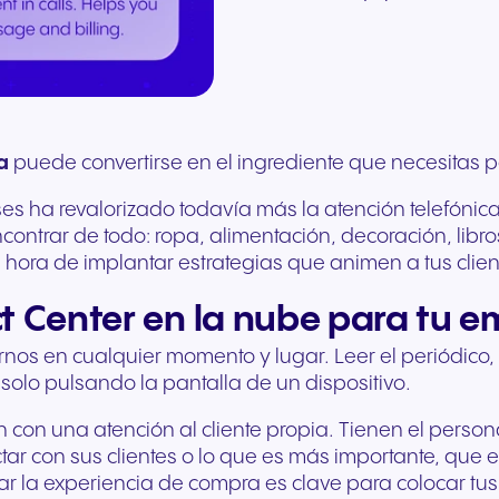
Comunicación segura para
solicitud
Asesoramiento directo sobre
interrupciones para
nube para tu hardwar
hasta el marketing de marca
Descubre nuestro sis
ofrecer mejores
Comunicación conect
la
telefonía en la nube, Nia:
cualquier dispositivo. Audio
existente. Se adapta a
compartida, te ofrecemos
escalonado de
experiencias a los pacientes
para el comercio mino
Rellena nuestro formul
la asistente virtual
y
de alta fidelidad con
instante al crecimiento
las herramientas que
recompensas diseña
y una atención de mayor
moderno y la interacc
solicitud. Nuestros ex
funciones de IA.
seguridad de nivel europeo.
empresa.
necesitas para ganar.
para ayudarte a hace
calidad.
con los clientes.
responderán lo antes 
crecer tu negocio y tu
ingresos.
+34 910 616 600
Write to us
a
puede convertirse en el ingrediente que necesitas pa
meses ha revalorizado todavía más la atención telefón
ontrar de todo: ropa, alimentación, decoración, libro
s hora de implantar estrategias que animen a tus client
ct Center en la nube para tu 
rnos en cualquier momento y lugar. Leer el periódico,
lo pulsando la pantalla de un dispositivo.
n con una atención al cliente propia. Tienen el per
ar con sus clientes o lo que es más importante, que el
Viajes y hostelería
Sector público
ar la experiencia de compra es clave para colocar tus