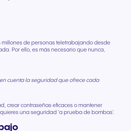
Comunicación de confianza
e
profesionales diseñados
tema
ada
para organizaciones
l
para una claridad cristalina y
rista
reguladas y con alta
ario de
 de tu
comodidad durante todo el
do
ión
sensibilidad a la seguridad.
pertos
día.
r
posible.
s
n millones de personas teletrabajando desde
zada. Por ello, es más necesario que nunca,
er en cuenta la seguridad que ofrece cada
d, crear contraseñas eficaces o mantener
 quieres una seguridad ‘a prueba de bombas’.
abajo