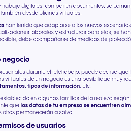
trabajo digitales, comparten documentos, se comunic
Comunicación fluida para
Comunicación fiable 
también desde oficinas virtuales.
ofrecer experiencias y
unos servicios públic
servicios excepcionales a
ágiles y un mejor apo
as
han tenido que adaptarse a los nuevos escenarios 
los huéspedes.
ciudadanía.
ocalizaciones laborales y estructuras paralelas, se h
a posible, debe acompañarse de medidas de protecci
e negocio
esariales durante el teletrabajo, puede decirse que la
as virtuales de un negocio es una posibilidad muy real
tamentos, tipos de información
, etc.
 establecido en algunas familias de la realeza segú
ente que
los datos de tu empresa se encuentren al
s otros permanecerán a salvo.
permisos de usuarios