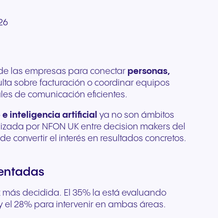
Comunicación de confianza
e
profesionales diseñados
tema
ada
para organizaciones
26
l
para una claridad cristalina y
rista
reguladas y con alta
ario de
 de tu
comodidad durante todo el
do
ión
sensibilidad a la seguridad.
pertos
día.
r
posible.
s
d de las empresas para conectar
personas,
sulta sobre facturación o coordinar equipos
ales de comunicación eficientes.
inteligencia artificial
ya no son ámbitos
lizada por NFON UK entre decision makers del
de convertir el interés en resultados concretos.
mentadas
vez más decidida. El 35% la está evaluando
y el 28% para intervenir en ambas áreas.