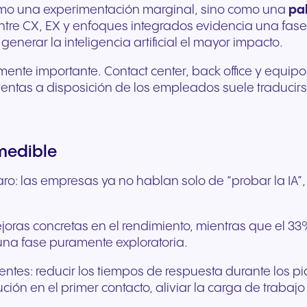
e como una experimentación marginal, sino como una
pal
Comunicación fluida para
Comunicación fiable 
 entre CX, EX y enfoques integrados evidencia una fas
ofrecer experiencias y
unos servicios públic
erar la inteligencia artificial el mayor impacto.
servicios excepcionales a
ágiles y un mejor apo
los huéspedes.
ciudadanía.
lmente importante. Contact center, back office y equip
entas a disposición de los empleados suele traducir
medible
o: las empresas ya no hablan solo de “probar la IA”, 
oras concretas en el rendimiento, mientras que el 33
 una fase puramente exploratoria.
videntes: reducir los tiempos de respuesta durante lo
lución en el primer contacto, aliviar la carga de trab