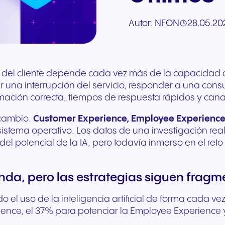
Comunicación segura para
solicitud
Asesoramiento directo sobre
interrupciones para
nube para tu hardwar
hasta el marketing de marca
Descubre nuestro sis
ofrecer mejores
Comunicación conect
la
telefonía en la nube, Nia:
Autor:
NFON
28.05.20
cualquier dispositivo. Audio
existente. Se adapta a
compartida, te ofrecemos
escalonado de
experiencias a los pacientes
para el comercio mino
Rellena nuestro formul
la asistente virtual
y
de alta fidelidad con
instante al crecimiento
las herramientas que
recompensas diseña
y una atención de mayor
moderno y la interacc
solicitud. Nuestros ex
funciones de IA.
seguridad de nivel europeo.
empresa.
necesitas para ganar.
para ayudarte a hace
calidad.
con los clientes.
responderán lo antes 
crecer tu negocio y tu
ingresos.
+34 910 616 600
Write to us
encia del cliente depende cada vez más de la capacida
nar una interrupción del servicio, responder a una con
ormación correcta, tiempos de respuesta rápidos y can
 cambio.
Customer Experience, Employee Experience e 
stema operativo. Los datos de una investigación rea
el potencial de la IA, pero todavía inmerso en el reto 
genda, pero las estrategias siguen frag
do el uso de la inteligencia artificial de forma cada 
ence, el 37% para potenciar la Employee Experience 
Viajes y hostelería
Sector público