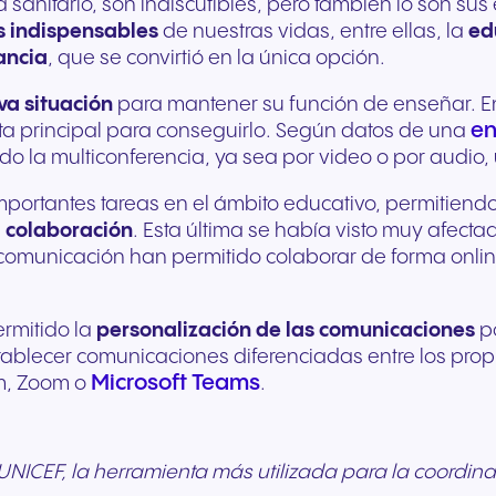
 sanitario, son indiscutibles, pero también lo son sus
Comunicación fluida para
Comunicación fiable 
s indispensables
de nuestras vidas, entre ellas, la
ed
ofrecer experiencias y
unos servicios públic
ancia
, que se convirtió en la única opción.
servicios excepcionales a
ágiles y un mejor apo
va situación
para mantener su función de enseñar. En
los huéspedes.
ciudadanía.
en
nta principal para conseguirlo. Según datos de una
do la multiconferencia, ya sea por video o por audio, 
mportantes tareas en el ámbito educativo, permitiend
a
colaboración
. Esta última se había visto muy afecta
 comunicación han permitido colaborar de forma online
rmitido la
personalización de las comunicaciones
po
stablecer comunicaciones diferenciadas entre los propi
Microsoft Teams
m, Zoom o
.
ICEF, la herramienta más utilizada para la coordinac