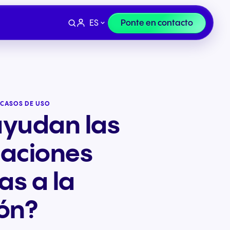
ES
Ponte en contacto
 CASOS DE USO
yudan las
aciones
as a la
ón?
Terminales
e
y
Finanzas y sector legal
n la
Auriculares y dispositivos