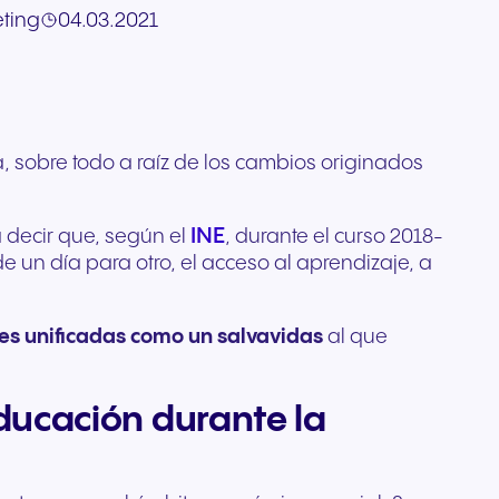
Comunicación de confianza
ting
04.03.2021
e
profesionales diseñados
tema
ada
para organizaciones
l
para una claridad cristalina y
rista
reguladas y con alta
ario de
 de tu
comodidad durante todo el
do
ión
sensibilidad a la seguridad.
pertos
día.
r
posible.
s
 sobre todo a raíz de los cambios originados
INE
a decir que, según el
, durante el curso 2018-
de un día para otro, el acceso al aprendizaje, a
es unificadas como un salvavidas
al que
ducación durante la