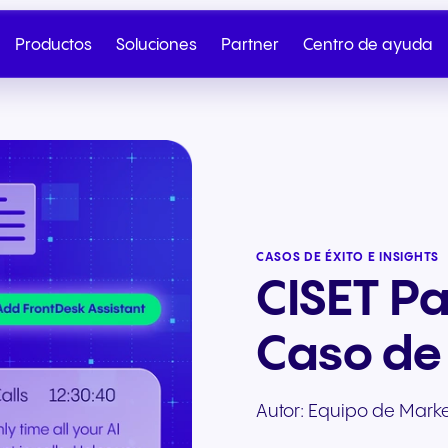
Productos
Soluciones
Partner
Centro de ayuda
CASOS DE ÉXITO E INSIGHTS
CISET P
Caso de 
Telefonía en la nube
SIP Trunk
Pareja
NGAGE Programa d
Salud y bienestar
Comercio minorista 
Autor:
Equipo de Marke
Habla con Ventas
Envíanos tu
Partner
comercio electrónico
Telefonía en la nube sin
Conectividad segura e
Desde la incorporación