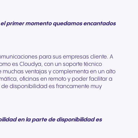
para
os
yo a la
Desde el primer momento quedamos encantados
ecomunicaciones para sus empresas cliente. A
como es Cloudya, con un soporte técnico
ne muchas ventajas y complementa en un alto
ática, oficinas en remoto y poder facilitar a
te de disponibilidad es francamente muy
ilidad en la parte de disponibilidad es