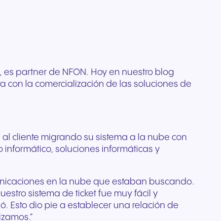
Comunicación de confianza
e
profesionales diseñados
tema
ada
para organizaciones
l
para una claridad cristalina y
rista
reguladas y con alta
ario de
 de tu
comodidad durante todo el
do
ión
sensibilidad a la seguridad.
pertos
día.
r
posible.
s
I, es partner de NFON. Hoy en nuestro blog
a con la comercialización de las soluciones de
al cliente migrando su sistema a la nube con
informático, soluciones informáticas y
municaciones en la nube que estaban buscando.
estro sistema de ticket fue muy fácil y
Esto dio pie a establecer una relación de
izamos.”