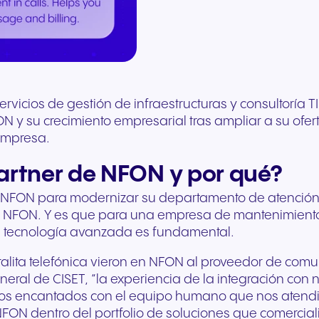
Comunicación segura para
solicitud
Te asesoramos gratuitamente
interrupciones para
nube para tu hardwar
hasta el marketing de marca
Descubre nuestro sis
ofrecer mejores
Comunicación conect
y te mostramos qué
cualquier dispositivo. Audio
existente. Se adapta a
compartida, te ofrecemos
escalonado de
experiencias a los pacientes
para el comercio mino
Rellena nuestro formul
soluciones de NFON se
de alta fidelidad con
instante al crecimiento
las herramientas que
recompensas diseña
y una atención de mayor
moderno y la interacc
solicitud. Nuestros ex
adaptan mejor a tus
seguridad de nivel europeo.
empresa.
necesitas para ganar.
para ayudarte a hace
calidad.
con los clientes.
responderán lo antes 
necesidades.
crecer tu negocio y tu
ingresos.
vicios de gestión de infraestructuras y consultoría T
+34 910 616 600
Escríbenos
 y su crecimiento empresarial tras ampliar a su ofert
empresa.
artner de NFON y por qué?
en NFON para modernizar su departamento de atención 
de NFON. Y es que para una empresa de mantenimiento 
e la tecnología avanzada es fundamental.
ralita telefónica vieron en NFON al proveedor de co
ral de CISET, “la experiencia de la integración con nu
s encantados con el equipo humano que nos atendió. 
Viajes y hostelería
Sector público
FON dentro del portfolio de soluciones que comercial