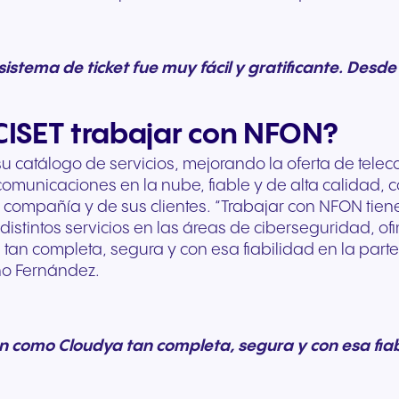
Comunicación fluida para
Comunicación fiable 
ofrecer experiencias y
unos servicios públic
servicios excepcionales a
ágiles y un mejor apo
o sistema de ticket fue muy fácil y gratificante. 
los huéspedes.
ciudadanía.
CISET trabajar con NFON?
su catálogo de servicios, mejorando la oferta de tel
omunicaciones en la nube, fiable y de alta calidad, 
a compañía y de sus clientes. “Trabajar con NFON tie
istintos servicios en las áreas de ciberseguridad, ofim
a
tan completa, segura y con esa fiabilidad en la par
ano Fernández.
ión como Cloudya tan completa, segura y con esa fiab