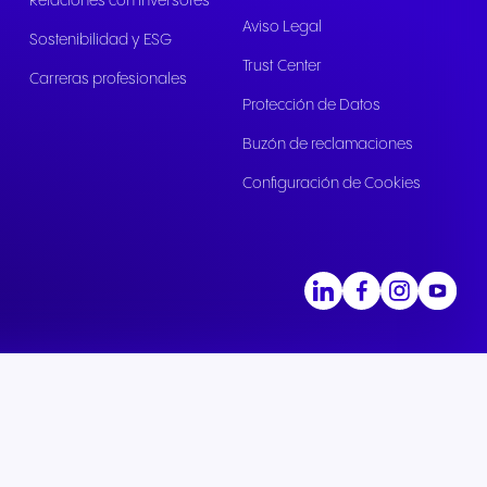
Relaciones con inversores
Aviso Legal
Sostenibilidad y ESG
Trust Center
Carreras profesionales
Protección de Datos
Buzón de reclamaciones
Configuración de Cookies