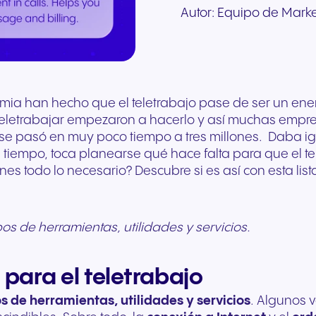
Comunicación segura para
solicitud
Autor:
Equipo de Marke
Asesoramiento directo sobre
interrupciones para
nube para tu hardwar
hasta el marketing de marca
Descubre nuestro sis
ofrecer mejores
Comunicación conect
la
telefonía en la nube, Nia:
cualquier dispositivo. Audio
existente. Se adapta a
compartida, te ofrecemos
escalonado de
experiencias a los pacientes
para el comercio mino
Rellena nuestro formul
la asistente virtual
y
de alta fidelidad con
instante al crecimiento
las herramientas que
recompensas diseña
y una atención de mayor
moderno y la interacc
solicitud. Nuestros ex
funciones de IA.
seguridad de nivel europeo.
empresa.
necesitas para ganar.
para ayudarte a hace
calidad.
con los clientes.
responderán lo antes 
crecer tu negocio y tu
ingresos.
+34 910 616 600
Write to us
demia han hecho que el teletrabajo pase de ser un e
teletrabajar empezaron a hacerlo y así muchas empr
se pasó en muy poco tiempo a tres millones. Daba ig
 tiempo, toca planearse qué hace falta para que el t
nes todo lo necesario? Descubre si es así con esta list
pos de herramientas, utilidades y servicios.
para el teletrabajo
os de herramientas, utilidades y servicios
. Algunos 
Viajes y hostelería
Sector público