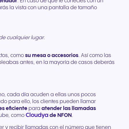
enador
. En caso de que te conectes con un
para
arás la vista con una pantalla de tamaño
os
yo a la
de cualquier lugar.
ectos, como
su mesa o accesorios
. Así como las
mpleabas antes, en la mayoría de casos deberás
ho, cada día acuden a ellas unos pocos
do para ello, los clientes pueden llamar
s eficiente
para
atender las llamadas
Cloudya
 nube, como
de NFON
.
r y recibir llamadas con el número que tienen