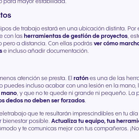
o para mayor estabilidad.
tos
os de trabajo estará en una ubicación distinta. Por e
le con las
herramientas de gestión de proyectos
, es
o pero a distancia. Con ellas podrás
ver cómo marcha
s
e incluso añadir documentación.
 menos atención se presta. El
ratón
es una de las herr
uado puedes incluso acabar con una lesión en la mano, 
u mano
, y que no te quede ni grande ni pequeño. La p
los dedos
no deben ser forzados
.
etrabajo que te resultarán imprescindibles en tu día a 
 bienestar posible.
Actualiza tu equipo, tus herrami
cómodo y te comunicas mejor con tus compañeros. ¡No