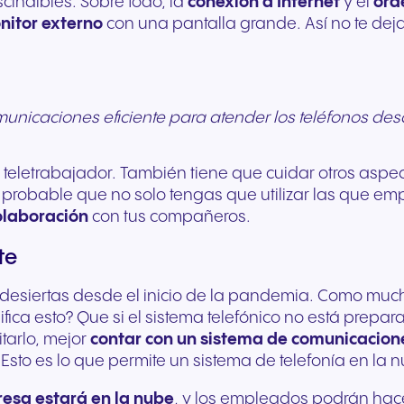
indibles. Sobre todo, la
conexión a Internet
y el
ord
Comunicación fluida para
Comunicación fiable 
nitor externo
con una pantalla grande. Así no te dej
ofrecer experiencias y
unos servicios públic
servicios excepcionales a
ágiles y un mejor apo
los huéspedes.
ciudadanía.
unicaciones eficiente para atender los teléfonos des
l teletrabajador. También tiene que cuidar otros asp
s probable que no solo tengas que utilizar las que e
olaboración
con tus compañeros.
te
desiertas desde el inicio de la pandemia. Como muc
ica esto? Que si el sistema telefónico no está prepara
tarlo, mejor
contar con un sistema de comunicacione
. Esto es lo que permite un sistema de telefonía en la
resa estará en la nube
, y los empleados podrán hace