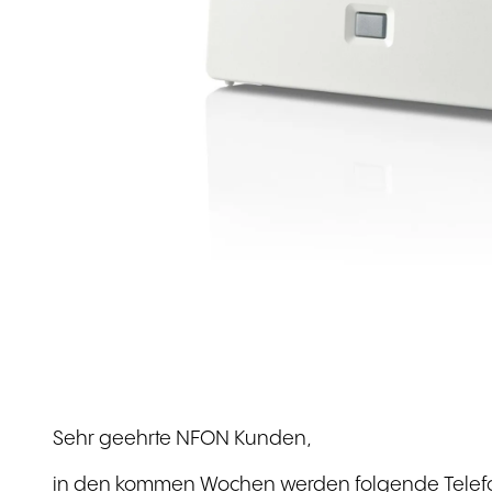
QL-IT: IT
Demeter: Einzelhandel
Financial.com: IT
Wefapress: Herstellung
Sehr geehrte NFON Kunden,
in den kommen Wochen werden folgende Telefon