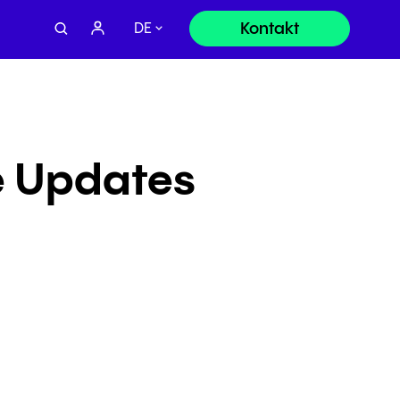
Kontakt
DE
e Updates
Vertrieb:
+49 8000 - 63 66 24
Support
+49 800 63 66 555
Oder senden Sie eine Anfrage