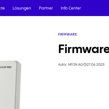
kte
Lösungen
Partner
Info Center
FIRMWARE
uell und
unikation
auf allen
n Ihre Daten.
tützten Contact-
Firmwar
etail
Autor: NFON AG
27.06.2023
ung
g