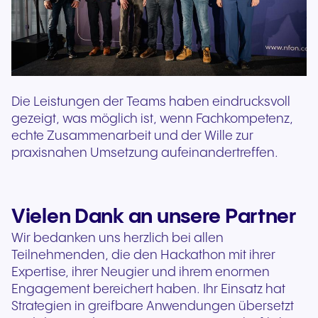
Die Leistungen der Teams haben eindrucksvoll
gezeigt, was möglich ist, wenn Fachkompetenz,
echte Zusammenarbeit und der Wille zur
praxisnahen Umsetzung aufeinandertreffen.
Vielen Dank an unsere Partner
Wir bedanken uns herzlich bei allen
Teilnehmenden, die den Hackathon mit ihrer
Expertise, ihrer Neugier und ihrem enormen
Engagement bereichert haben. Ihr Einsatz hat
Strategien in greifbare Anwendungen übersetzt