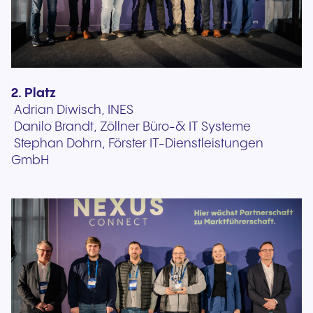
2. Platz
Adrian Diwisch, INES
Danilo Brandt, Zöllner Büro-& IT Systeme
Stephan Dohrn, Förster IT-Dienstleistungen
GmbH