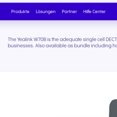
Produkte
Lösungen
Partner
Hilfe Center
The Yealink W70B is the adequate single cell DEC
businesses. Also available as bundle including h
Cloud-Telefonie
Partner werden
SIP Trunk
NGAGE
Gesundheit & Wellness
Einzelhandel & E-
Vertrieb anrufen
Schreiben Sie
Commerce
Nahtlose Cloud-Telefonie für
Von Onboarding bis hin zu
Sichere Cloud-Konnekt
Entdecken Sie unser