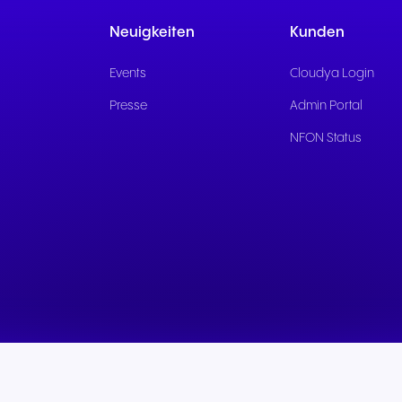
Nahtlose Kommunikation für
Zuverlässige Kommuni
Neuigkeiten
Kunden
herausragende
für reaktionsschnelle
Gasterlebnisse und
öffentliche Dienste un
Events
Cloudya Login
exzellenten Service.
Bürgerunterstützung.
Presse
Admin Portal
NFON Status