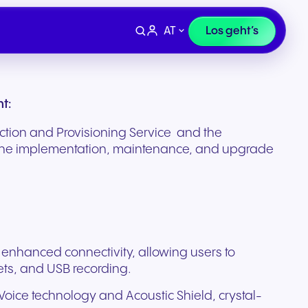
AT
Los geht’s
t:
rection and Provisioning Service and the
s the implementation, maintenance, and upgrade
 enhanced connectivity, allowing users to
ets, and USB recording.
Geräte
Finanzen, Recht &
 uns
Supportanfrage
oice technology and Acoustic Shield, crystal-
Versicherung
ivität
Professionelle Headsets und