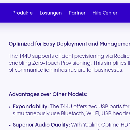
Produkte
Lösungen
Partner
Hilfe Center
Optimized for Easy Deployment and Managemen
The T44U supports efficient provisioning via Redi
enabling Zero-Touch Provisioning. This simplifie
of communication infrastructure for businesses.
Advantages over Other Models:
Expandability:
The T44U offers two USB ports for
simultaneously use Bluetooth, Wi-Fi, USB heads
Cloud-Telefonie
Partner werden
SIP Trunk
NGAGE
Gesundheit & Wellness
Einzelhandel & E-
Vertrieb anrufen
Schreiben Sie
Superior Audio Quality:
With Yealink Optima HD V
Commerce
Nahtlose Cloud-Telefonie für
Von Onboarding bis hin zu
Sichere Cloud-Konnekt
Entdecken Sie unser