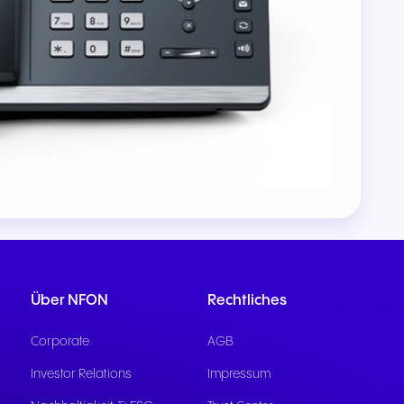
kation
d
Über NFON
Rechtliches
Corporate
AGB
Investor Relations
Impressum