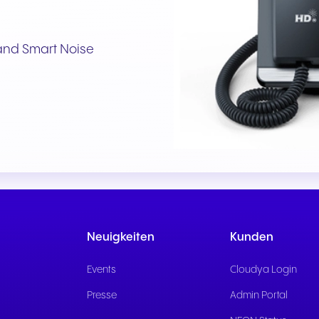
Nahtlose Kommunikation für
Zuverlässige Kommuni
herausragende
für reaktionsschnelle
 and Smart Noise
Gasterlebnisse und
öffentliche Dienste un
exzellenten Service.
Bürgerunterstützung.
Neuigkeiten
Kunden
Events
Cloudya Login
Presse
Admin Portal