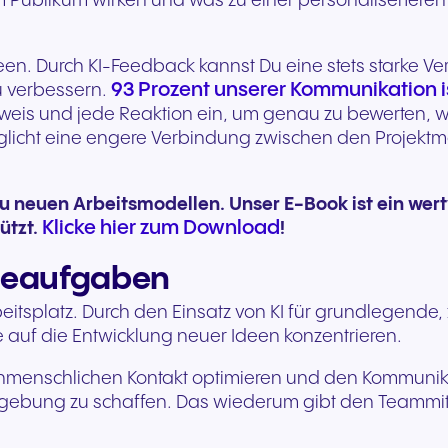
m Publikum wirken und was zu einer personalisertere
Ideen. Durch KI-Feedback kannst Du eine stets starke 
93 Prozent unserer Kommunikation i
zu verbessern.
inweis und jede Reaktion ein, um genau zu bewerten
öglicht eine engere Verbindung zwischen den Projek
u neuen Arbeitsmodellen. Unser E-Book ist ein wertvo
Klicke hier zum Download
ützt.
!
tineaufgaben
m Arbeitsplatz. Durch den Einsatz von KI für grundleg
auf die Entwicklung neuer Ideen konzentrieren.
chenmenschlichen Kontakt optimieren und den Kommuni
mgebung zu schaffen. Das wiederum gibt den Teammit