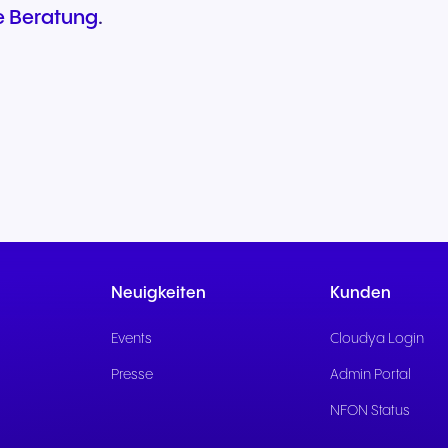
he Beratung
.
Neuigkeiten
Kunden
Events
Cloudya Login
Presse
Admin Portal
NFON Status