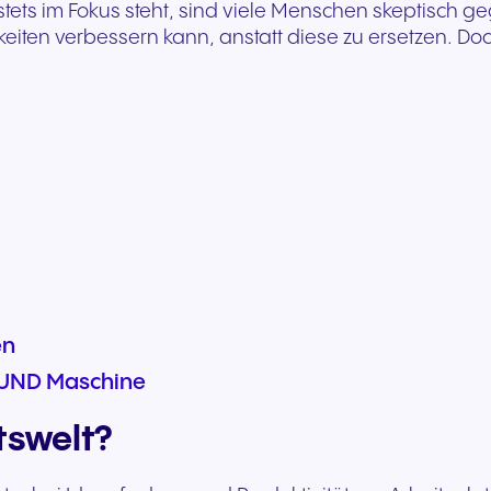
tets im Fokus steht, sind viele Menschen skeptisch g
Nahtlose Kommunikation für
Zuverlässige Kommuni
eiten verbessern kann, anstatt diese zu ersetzen. Do
herausragende
für reaktionsschnelle
Gasterlebnisse und
öffentliche Dienste un
exzellenten Service.
Bürgerunterstützung.
en
 UND Maschine
tswelt?