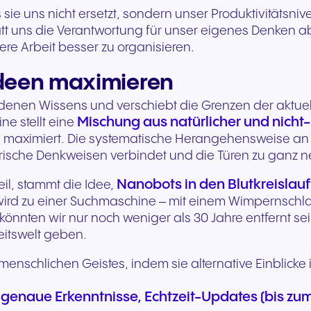
s sie uns nicht ersetzt, sondern unser Produktivitätsn
nstatt uns die Verantwortung für unser eigenes Denken
re Arbeit besser zu organisieren.
Ideen maximieren
denen Wissens und verschiebt die Grenzen der aktuell
Mischung aus natürlicher und nicht-n
 stellt eine
on maximiert. Die systematische Herangehensweise an a
rische Denkweisen verbindet und die Türen zu ganz n
Nanobots in den Blutkreislauf
il, stammt die Idee,
 wird zu einer Suchmaschine – mit einem Wimpernschla
nnten wir nur noch weniger als 30 Jahre entfernt sein.
itswelt geben.
 menschlichen Geistes, indem sie alternative Einblick
genaue Erkenntnisse, Echtzeit-Updates (bis zum