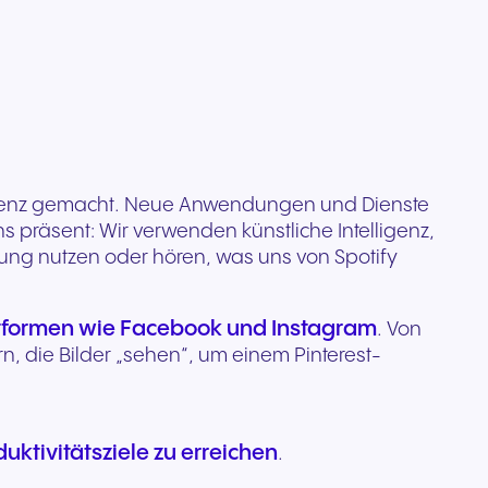
Sie sind bereits NFON
Hardware für klare
on für
Vertrauenswürdige
Unsere
Kund:in? Senden Sie uns Ihre
rt mit
as
Gespräche und
handel
Kommunikation für regulierte
ich so
Supportanfrage zu Vertrag,
ft und
komfortables Tragen den
und sicherheitsbewusste
Tarif, Rechnung, Angebot,
ren.
ganzen Tag.
Organisationen.
Produkten oder allgemeinen
Anliegen.
Anfrage senden
telligenz gemacht. Neue Anwendungen und Dienste
s präsent: Wir verwenden künstliche Intelligenz,
bung nutzen oder hören, was uns von Spotify
ttformen wie Facebook und Instagram
. Von
n, die Bilder „sehen“, um einem Pinterest-
ktivitätsziele zu erreichen
.