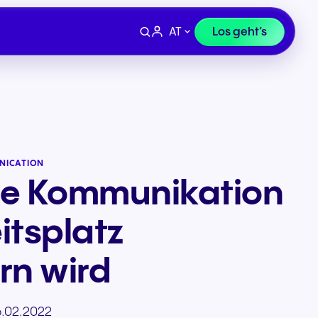
AT
Los geht’s
NICATION
die Kommunikation
itsplatz
rn wird
Geräte
Finanzen, Recht &
 uns
Supportanfrage
Versicherung
6.02.2022
ivität
Professionelle Headsets und