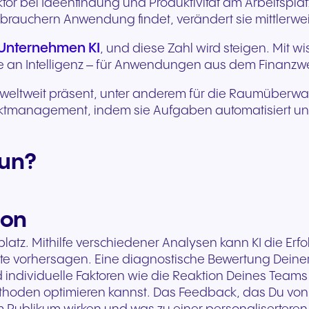
ktor bei Ideenfindung und Produktivität am Arbeitspla
rauchern Anwendung findet, verändert sie mittlerwe
r Unternehmen KI
, und diese Zahl wird steigen. Mit
 an Intelligenz – für Anwendungen aus dem Finanzwes
men weltweit präsent, unter anderem für die Raumübe
rojektmanagement, indem sie Aufgaben automatisiert 
tun?
ion
platz. Mithilfe verschiedener Analysen kann KI die Er
 vorhersagen. Eine diagnostische Bewertung Deiner P
ndividuelle Faktoren wie die Reaktion Deines Teams a
den optimieren kannst. Das Feedback, das Du von K