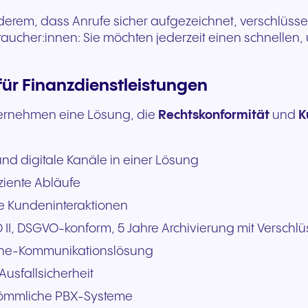
Nahtlose Kommunikation für
Zuverlässige Kommuni
erem, dass Anrufe sicher aufgezeichnet, verschlüssel
herausragende
für reaktionsschnelle
aucher:innen: Sie möchten jederzeit einen schnellen, 
Gasterlebnisse und
öffentliche Dienste un
exzellenten Service.
Bürgerunterstützung.
für Finanzdienstleistungen
ternehmen eine Lösung, die
Rechtskonformität
und
K
 und digitale Kanäle in einer Lösung
iziente Abläufe
nte Kundeninteraktionen
D II, DSGVO-konform, 5 Jahre Archivierung mit
Verschlü
-one-Kommunikationslösung
usfallsicherheit
erkömmliche PBX-Systeme